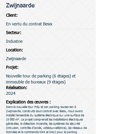
Zwijnaarde
Client:
En vertu du contrat Besix
Secteur:
Industrie
Location:
Zwijnaarde
Projet:
Nouvelle tour de parking (6 étages) et
immeuble de bureaux (9 étages)
Réalisation:
2024
Explication des œuvres :
Dans la nouvelle tour Poly et son parking souterrain à
Zwijnaarde, construits sous contrat avec Besix, nous avons
installé l'ensemble du système électrique sur une surface de
15 000 m². Le projet comprenait les installations électriques
générales, la détection incendie, les systèmes de sécurité
(intrusion, contrôle d'accès, vidéosurveillance), les réseaux de
données et la commande KNX et DALI pour le parking