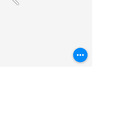
​
CONTACT
Lossebaan 19
1701 Itterbeek, Belgique
2024 © all rights reserved
BE
0465.818.051