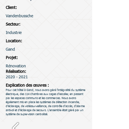
Client:
Vandenbussche
Secteur:
Industrie
Location:
Gand
Projet:
Rénovation
Réalisation:
2020 - 2021
Explication des œuvres :
Pour cet hôtel à Gand, nous avons géré l'intégralité du système
électrique, des 114 chambres aux cages d'escalier, en passant
par les espaces communs et les commerces. Nous avons
également mis en place les systèmes de détection incendie,
d'éclairage, de vidéosurveillance, de contrôle d'accès, d'alarme
antivol et d'éclairage de secours. L'ensemble était géré par un
système de supervision centralisé.