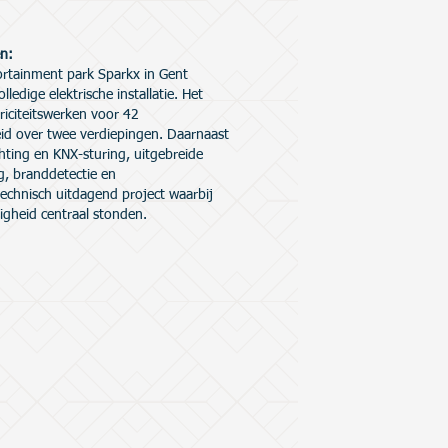
en:
rtainment park Sparkx in Gent
lledige elektrische installatie. Het
riciteitswerken voor 42
eid over twee verdiepingen. Daarnaast
chting en KNX-sturing, uitgebreide
g, branddetectie en
technisch uitdagend project waarbij
ligheid centraal stonden.