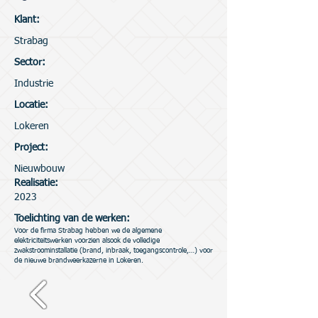
Klant:
Strabag
Sector:
Industrie
Locatie:
Lokeren
Project:
Nieuwbouw
Realisatie:
2023
Toelichting van de werken:
Voor de firma Strabag hebben we de algemene
elektriciteitswerken voorzien alsook de volledige
zwakstroominstallatie (brand, inbraak, toegangscontrole,…) voor
de nieuwe brandweerkazerne in Lokeren.