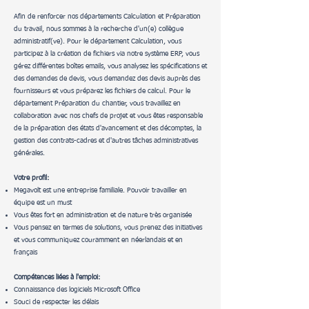
Afin de renforcer nos départements Calculation et Préparation
du travail, nous sommes à la recherche d'un(e) collègue
administratif(ve). Pour le département Calculation, vous
participez à la création de fichiers via notre système ERP, vous
gérez différentes boîtes emails, vous analysez les spécifications et
des demandes de devis, vous demandez des devis auprès des
fournisseurs et vous préparez les fichiers de calcul. Pour le
département Préparation du chantier, vous travaillez en
collaboration avec nos chefs de projet et vous êtes responsable
de la préparation des états d'avancement et des décomptes, la
gestion des contrats-cadres et d'autres tâches administratives
générales.
Votre profil:
Megavolt est une entreprise familiale. Pouvoir travailler en
équipe est un must
Vous êtes fort en administration et de nature très organisée
Vous pensez en termes de solutions, vous prenez des initiatives
et vous communiquez couramment en néerlandais et en
français
Compétences liées à l'emploi:
Connaissance des logiciels Microsoft Office
Souci de respecter les délais