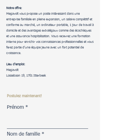
Notre offre:
Megavolt vous propose un poste intéressant dans une
entreprise familiale en pleine expansion, un salaire compétitif et
conforme au marché, un ordinateur portable, 1 jour de travail à
domicile et des avantages extralégaux comme des écochèques
et une assurance hospitalisation. Vous recevrez une formation
interne pour enrichir vos connaissances professionnelles et vous
ferez partie d'une équipe jeune avec un fort potentiel de
croissance.
Lieu d'emploi:
Megavolt
Lossebaan 19, 1701 Itterbeek
Postulez maintenant!
Prénom
Nom de famille