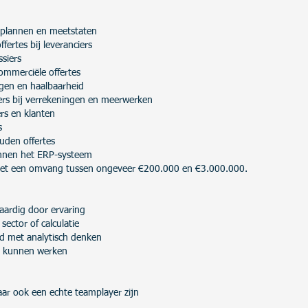
 plannen en meetstaten
fertes bij leveranciers
ssiers
mmerciële offertes
gen en haalbaarheid
ers bij verrekeningen en meerwerken
rs en klanten
s
uden offertes
innen het ERP-systeem
met een omvang tussen ongeveer €200.000 en €3.000.000.
kwaardig door ervaring
sector of calculatie
rd met analytisch denken
d kunnen werken
ar ook een echte teamplayer zijn