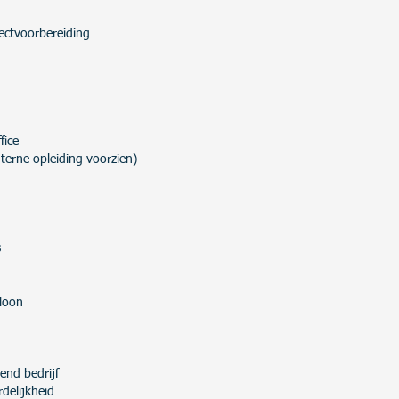
jectvoorbereiding
fice
terne opleiding voorzien)
s
loon
end bedrijf
delijkheid