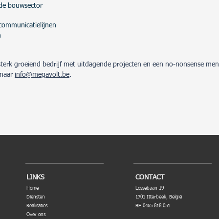
 de bouwsector
 communicatielijnen
n
sterk groeiend bedrijf met uitdagende projecten en een no-nonsense ment
 naar
info@megavolt.be
.
LINKS
CONTACT
Home
Lossebaan 19
Diensten
1701 Itterbeek, België
Realisaties
BE 0465.818.051
Over ons